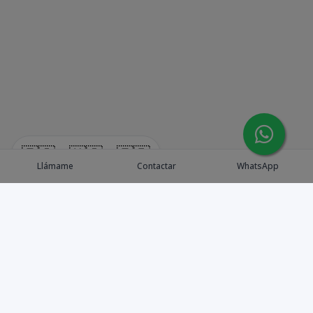
🇪🇸
🇺🇸
🇫🇷
Llámame
Contactar
WhatsApp