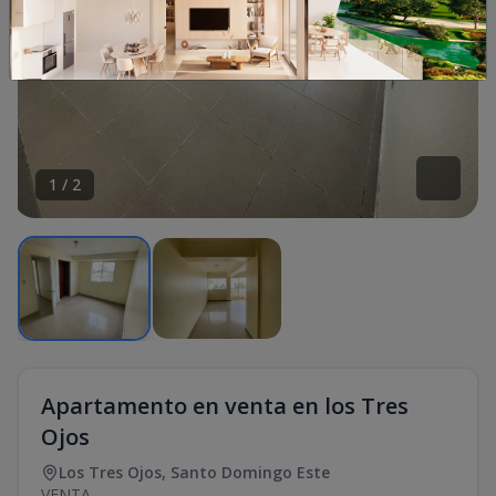
1
/
2
Apartamento en venta en los Tres
Ojos
Los Tres Ojos
,
Santo Domingo Este
VENTA