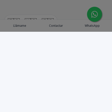
🇪🇸
🇺🇸
🇫🇷
Llámame
Contactar
WhatsApp
Explora Propiedades
Catálogo de Proyectos
Guía de inversión
Asesores de Inversión
Blog / Insights
Golf collection
Nosotros
Contacto