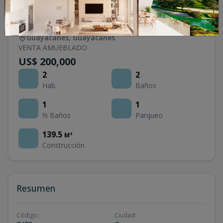
Apartamento en venta en los
Guayacanes
Guayacanes
,
Guayacanes
VENTA AMUEBLADO
US$ 200,000
2
2
Hab.
Baños
1
1
½ Baños
Parqueo
139.5
M²
Construcción
Resumen
Código
:
Ciudad
: