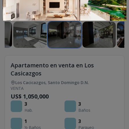
1
/
10
Apartamento en venta en Los
Casicazgos
Los Cacicazgos
,
Santo Domingo D.N.
VENTA
US$ 1,050,000
3
3
Hab.
Baños
1
3
½ Baños
Parqueo