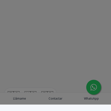
🇪🇸
🇺🇸
🇫🇷
Llámame
Contactar
WhatsApp