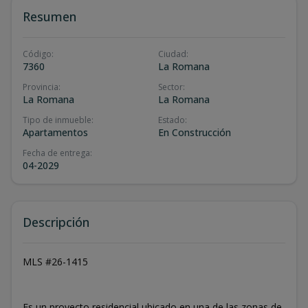
Resumen
Código
:
Ciudad
:
7360
La Romana
Provincia
:
Sector
:
La Romana
La Romana
Tipo de inmueble
:
Estado
:
Apartamentos
En Construcción
Fecha de entrega
:
04-2029
Descripción
MLS #26-1415
Es un proyecto residencial ubicado en una de las zonas de