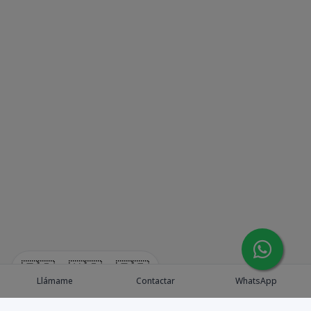
🇪🇸
🇺🇸
🇫🇷
Llámame
Contactar
WhatsApp