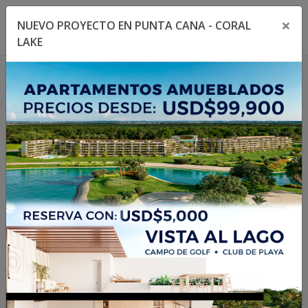
×
NUEVO PROYECTO EN PUNTA CANA - CORAL
Toggle navigation menu
Toggl
LAKE
1
/
6