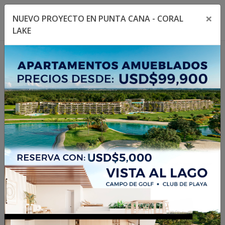
×
NUEVO PROYECTO EN PUNTA CANA - CORAL
Toggle navigation menu
Toggl
LAKE
1
/
6