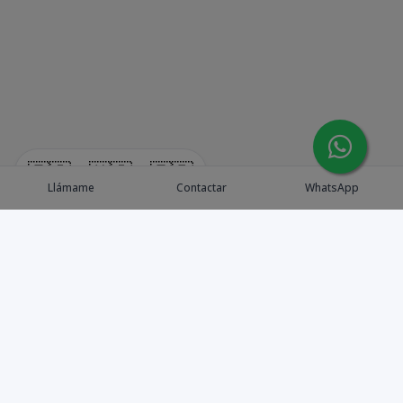
🇪🇸
🇺🇸
🇫🇷
Llámame
Contactar
WhatsApp