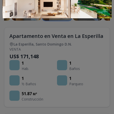
Apartamento en Venta en La Esperilla
La Esperilla
,
Santo Domingo D.N.
VENTA
US$ 171,148
1
1
Hab.
Baños
1
1
½ Baños
Parqueo
51.87
M²
Construcción