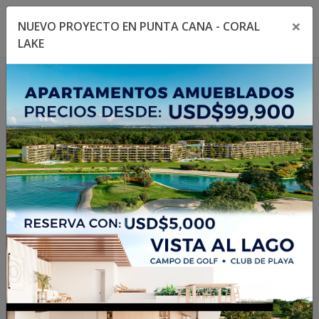
×
NUEVO PROYECTO EN PUNTA CANA - CORAL
Toggle navigation menu
Toggl
LAKE
1
/
9