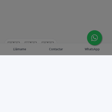
🇪🇸
🇺🇸
🇫🇷
Llámame
Contactar
WhatsApp