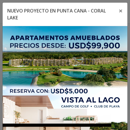
×
NUEVO PROYECTO EN PUNTA CANA - CORAL
Toggle navigation menu
Toggl
LAKE
404
La propiedad no existe
o no está disponible