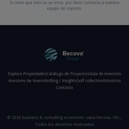
Si crees que esto es un error, por favor contacta a nuestro
equipo de soporte.
Explora Propiedades
Catálogo de Proyectos
Guía de inversión
Asesores de Inversión
Blog / Insights
Golf collection
Nosotros
Contacto
Facebook
Instagram
LinkedIn
YouTube
©
2026
business & consulting econominc value becova, SRL.
,
Todos los derechos reservados