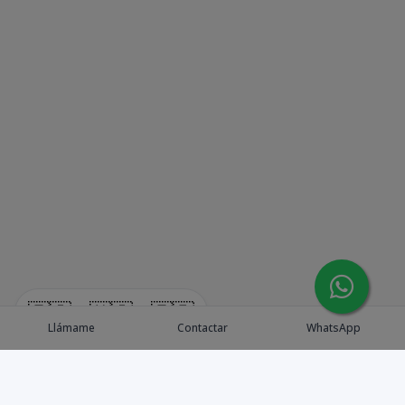
🇪🇸
🇺🇸
🇫🇷
Llámame
Contactar
WhatsApp