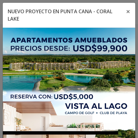
×
NUEVO PROYECTO EN PUNTA CANA - CORAL
Toggle navigation menu
Toggl
LAKE
1
/
11