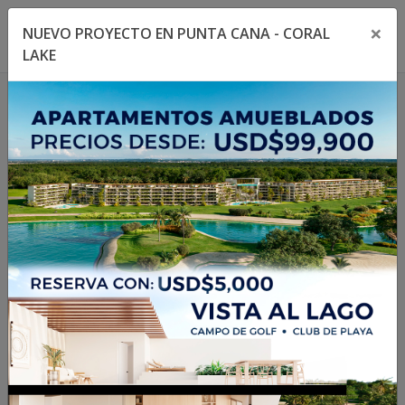
×
NUEVO PROYECTO EN PUNTA CANA - CORAL
Toggle navigation menu
Toggl
LAKE
1
/
15