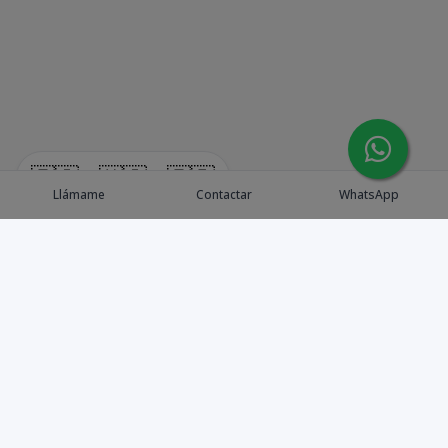
🇪🇸
🇺🇸
🇫🇷
Llámame
Contactar
WhatsApp