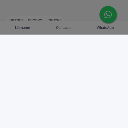
🇪🇸
🇺🇸
🇫🇷
Llámame
Contactar
WhatsApp
Explora Propiedades
Catálogo de Proyectos
Guía de inversión
Asesores de Inversión
Blog / Insights
Golf collection
Nosotros
Contacto