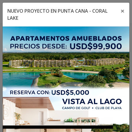
×
NUEVO PROYECTO EN PUNTA CANA - CORAL
Toggle navigation menu
Toggl
LAKE
1
/
7