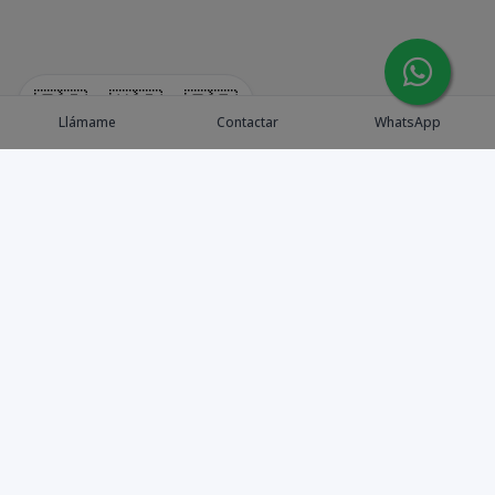
🇪🇸
🇺🇸
🇫🇷
Llámame
Contactar
WhatsApp
Explora Propiedades
Catálogo de Proyectos
Guía de inversión
Asesores de Inversión
Blog / Insights
Golf collection
Nosotros
Contacto