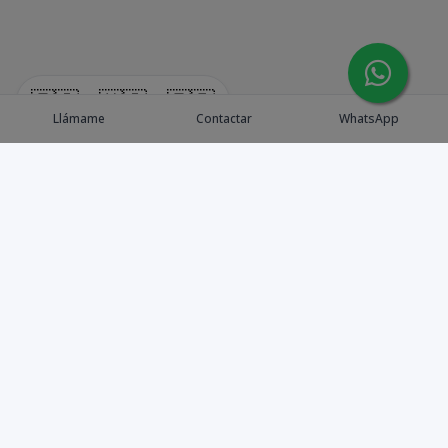
🇪🇸
🇺🇸
🇫🇷
Llámame
Contactar
WhatsApp
Explora Propiedades
Catálogo de Proyectos
Guía de inversión
Asesores de Inversión
Blog / Insights
Golf collection
Nosotros
Contacto