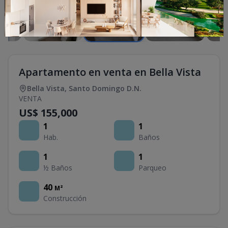
Apartamento en venta en Bella Vista
Bella Vista
,
Santo Domingo D.N.
VENTA
US$ 155,000
1
1
Hab.
Baños
1
1
½ Baños
Parqueo
40
M²
Construcción