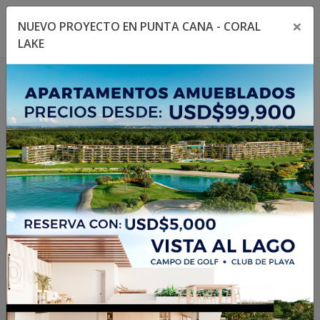
×
NUEVO PROYECTO EN PUNTA CANA - CORAL
Toggle navigation menu
Toggl
LAKE
1
/
7