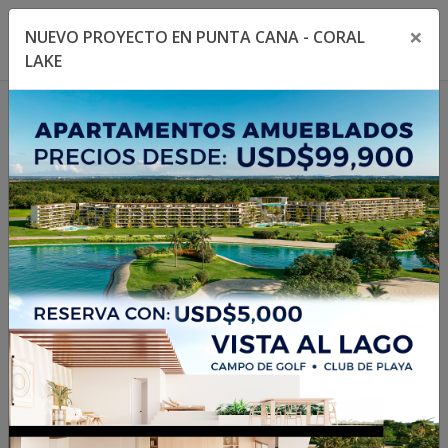
×
NUEVO PROYECTO EN PUNTA CANA - CORAL
Toggle navigation menu
Toggl
LAKE
1
/
11