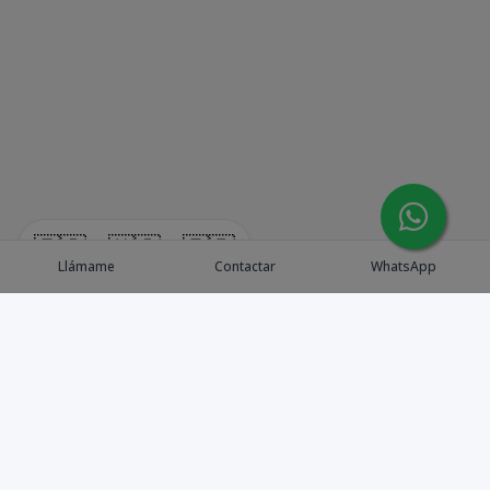
🇪🇸
🇺🇸
🇫🇷
Llámame
Contactar
WhatsApp