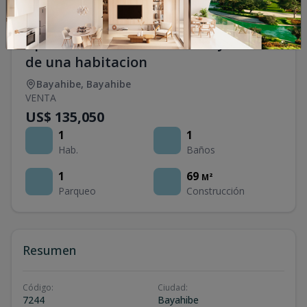
Apartamento en venta en bayahibe
de una habitacion
Bayahibe
,
Bayahibe
VENTA
US$ 135,050
1
1
Hab.
Baños
1
69
M²
Parqueo
Construcción
Resumen
Código
:
Ciudad
:
7244
Bayahibe