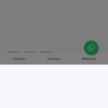
🇪🇸
🇺🇸
🇫🇷
Llámame
Contactar
WhatsApp