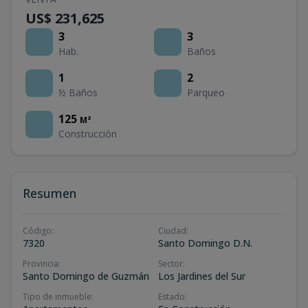
US$ 231,625
3
3
Hab.
Baños
1
2
½ Baños
Parqueo
125
M²
Construcción
Resumen
Código
:
Ciudad
:
7320
Santo Domingo D.N.
Provincia
:
Sector
:
Santo Domingo de Guzmán
Los Jardines del Sur
Tipo de inmueble
:
Estado
: