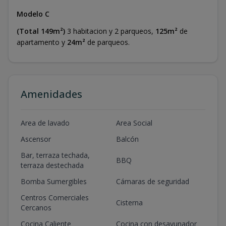
Modelo C
(Total 149m²)
3 habitacion y 2 parqueos,
125m²
de
apartamento y
24m²
de parqueos.
Amenidades
Area de lavado
Area Social
Ascensor
Balcón
Bar, terraza techada,
BBQ
terraza destechada
Bomba Sumergibles
Cámaras de seguridad
Centros Comerciales
Cisterna
Cercanos
Cocina Caliente
Cocina con desayunador