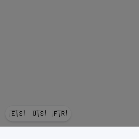
🇪🇸
🇺🇸
🇫🇷