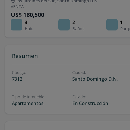
Los Jardines del Sur
,
Santo Domingo D.N.
VENTA
US$ 180,500
3
2
1
Hab.
Baños
Parq
Resumen
Código
:
Ciudad
:
7312
Santo Domingo D.N.
Tipo de inmueble
:
Estado
:
Apartamentos
En Construcción