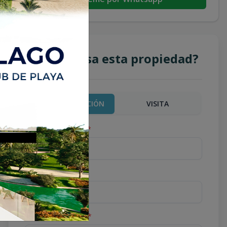
¿Te interesa esta propiedad?
MÁS INFORMACIÓN
VISITA
Nombre completo
*
Teléfono
*
Correo Electrónico
*