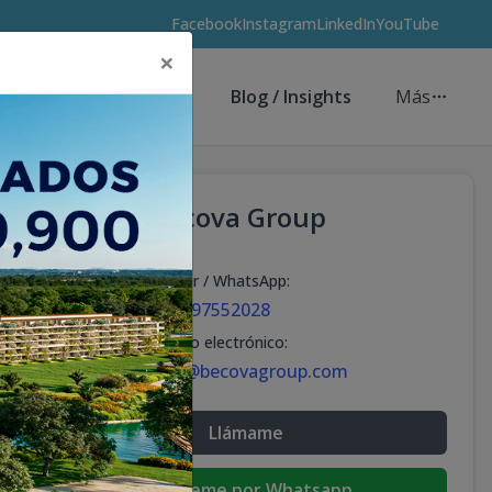
Facebook
Instagram
LinkedIn
YouTube
×
Asesores de Inversión
Blog / Insights
Más
Becova Group
Celular / WhatsApp
:
+18297552028
Correo electrónico
:
info@becovagroup.com
Llámame
Escribeme por Whatsapp