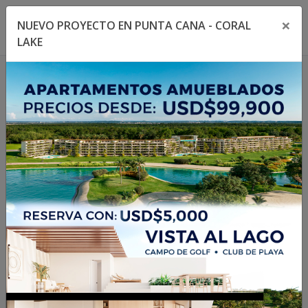
×
NUEVO PROYECTO EN PUNTA CANA - CORAL
Toggle navigation menu
Toggl
LAKE
1
/
7