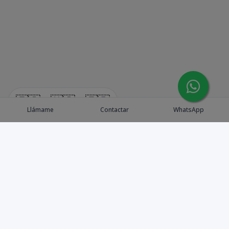
🇪🇸
🇺🇸
🇫🇷
Llámame
Contactar
WhatsApp