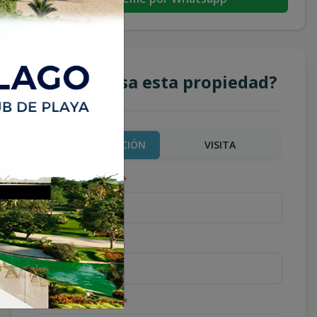
¿Te interesa esta propiedad?
MÁS INFORMACIÓN
VISITA
Nombre completo
*
Teléfono
*
Correo Electrónico
*