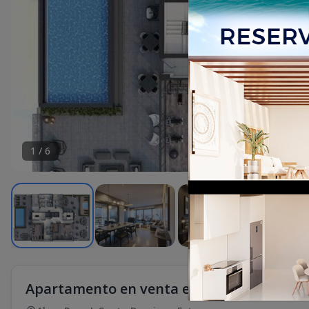
1
/
6
Apartamento en venta en Alma Rosa l