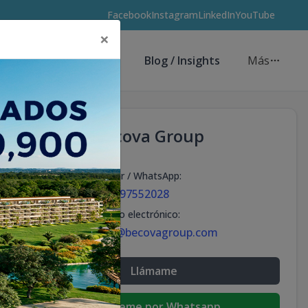
Facebook
Instagram
LinkedIn
YouTube
×
Asesores de Inversión
Blog / Insights
Más
Becova Group
Celular / WhatsApp
:
+18297552028
Correo electrónico
:
info@becovagroup.com
Llámame
Escribeme por Whatsapp