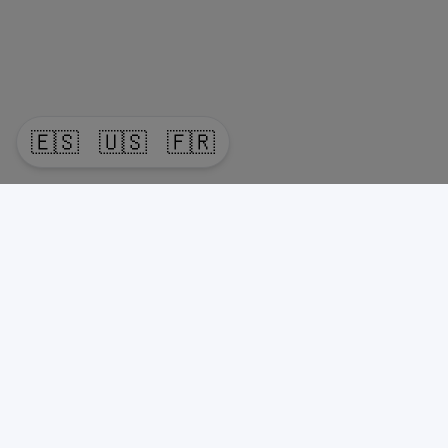
🇪🇸
🇺🇸
🇫🇷