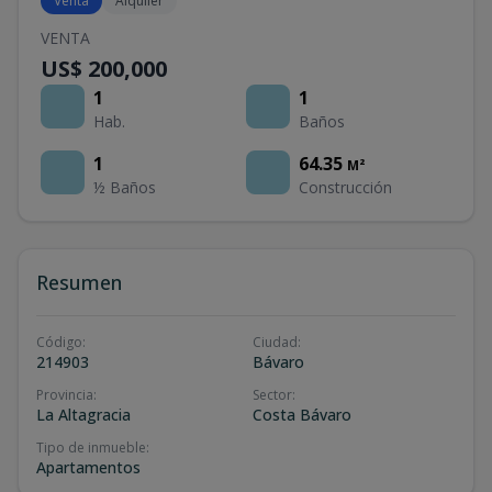
Venta
Alquiler
VENTA
US$ 200,000
1
1
Hab.
Baños
1
64.35
M²
½ Baños
Construcción
Resumen
Código
:
Ciudad
:
214903
Bávaro
Provincia
:
Sector
:
La Altagracia
Costa Bávaro
Tipo de inmueble
:
Apartamentos