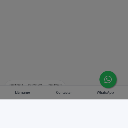
🇪🇸
🇺🇸
🇫🇷
Llámame
Contactar
WhatsApp