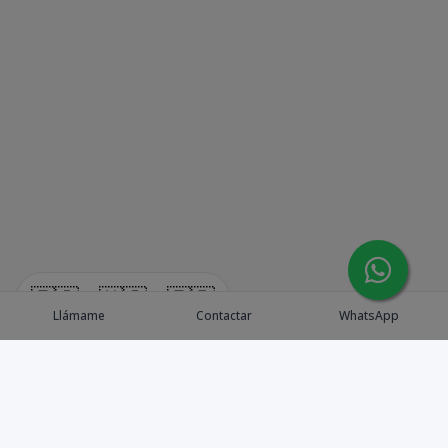
🇪🇸
🇺🇸
🇫🇷
Llámame
Contactar
WhatsApp