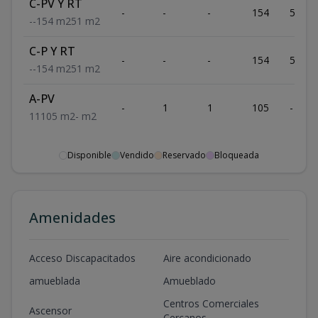
C-PV Y RT
-
-
-
154
51
-
-
154
m2
51
m2
C-P Y RT
-
-
-
154
51
-
-
154
m2
51
m2
A-PV
-
1
1
105
-
1
1
105
m2
-
m2
Disponible
Vendido
Reservado
Bloqueada
Amenidades
Acceso Discapacitados
Aire acondicionado
amueblada
Amueblado
Centros Comerciales
Ascensor
Cercanos