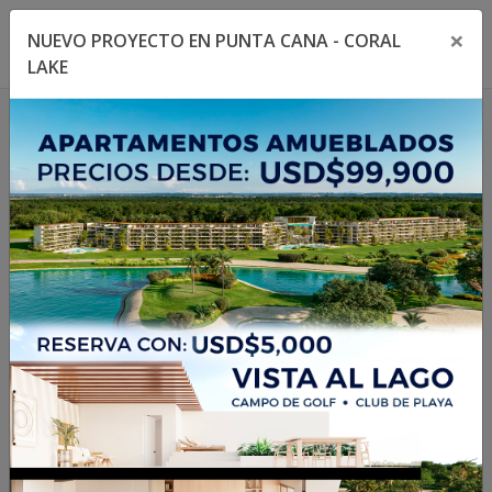
×
NUEVO PROYECTO EN PUNTA CANA - CORAL
Toggle navigation menu
Toggl
LAKE
1
/
15