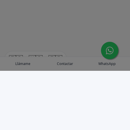
🇪🇸
🇺🇸
🇫🇷
Llámame
Contactar
WhatsApp