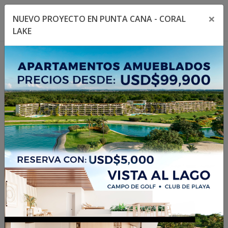
×
NUEVO PROYECTO EN PUNTA CANA - CORAL
Toggle navigation menu
Toggl
LAKE
1
/
19