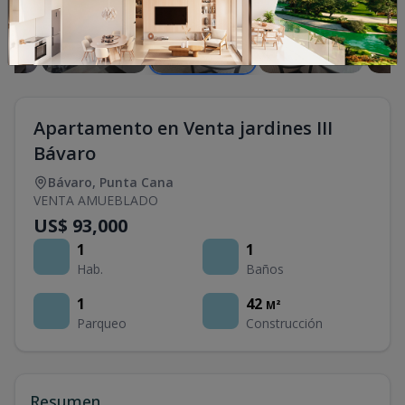
Apartamento en Venta jardines III
Bávaro
Bávaro
,
Punta Cana
VENTA AMUEBLADO
US$ 93,000
1
1
Hab.
Baños
1
42
M²
Parqueo
Construcción
Resumen