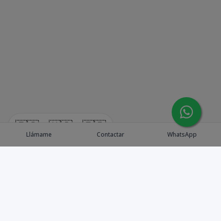
🇪🇸
🇺🇸
🇫🇷
Llámame
Contactar
WhatsApp