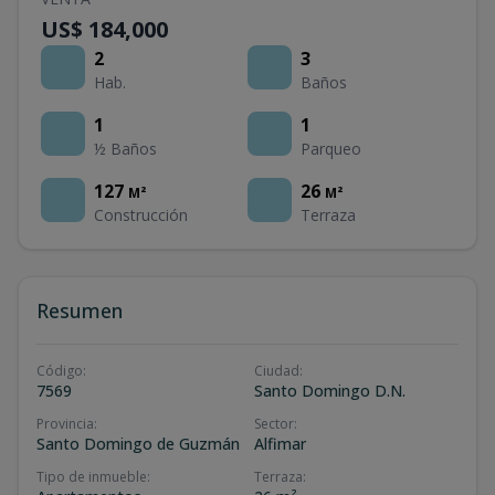
US$ 184,000
2
3
Hab.
Baños
1
1
½ Baños
Parqueo
127
26
M²
M²
Construcción
Terraza
Resumen
Código
:
Ciudad
:
7569
Santo Domingo D.N.
Provincia
:
Sector
:
Santo Domingo de Guzmán
Alfimar
Tipo de inmueble
:
Terraza
: