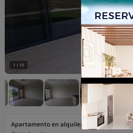
1
/
10
Apartamento en alquiler en Vista cana