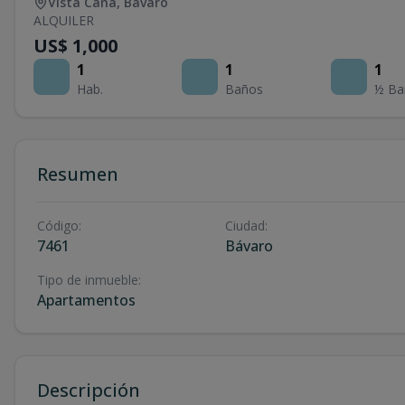
Vista Cana
,
Bávaro
ALQUILER
US$ 1,000
1
1
1
Hab.
Baños
½ Ba
Resumen
Código
:
Ciudad
:
7461
Bávaro
Tipo de inmueble
:
Apartamentos
Descripción