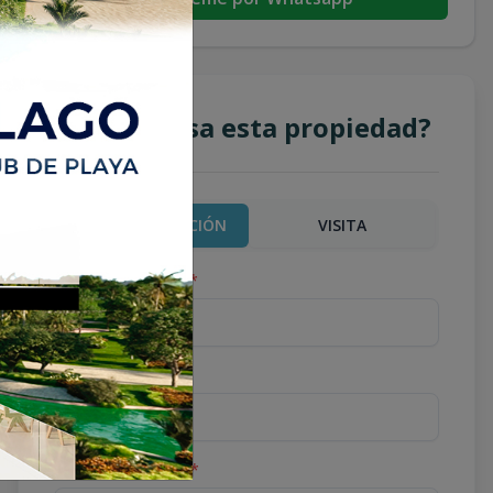
¿Te interesa esta propiedad?
MÁS INFORMACIÓN
VISITA
Nombre completo
*
Teléfono
*
Correo Electrónico
*