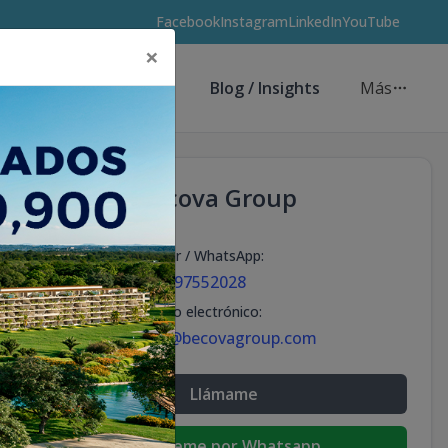
Facebook
Instagram
LinkedIn
YouTube
×
Asesores de Inversión
Blog / Insights
Más
Becova Group
Celular / WhatsApp
:
+18297552028
Correo electrónico
:
info@becovagroup.com
Llámame
Escribeme por Whatsapp