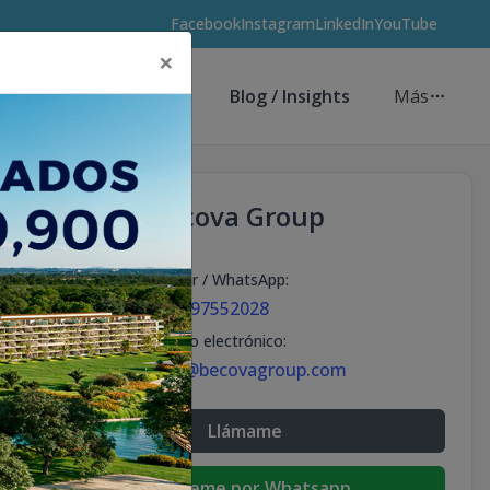
Facebook
Instagram
LinkedIn
YouTube
×
Asesores de Inversión
Blog / Insights
Más
Becova Group
Celular / WhatsApp
:
+18297552028
Correo electrónico
:
info@becovagroup.com
Llámame
Escribeme por Whatsapp