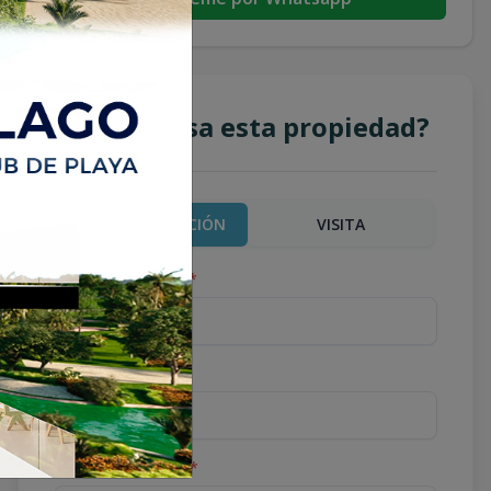
¿Te interesa esta propiedad?
MÁS INFORMACIÓN
VISITA
Nombre completo
*
Teléfono
*
Correo Electrónico
*