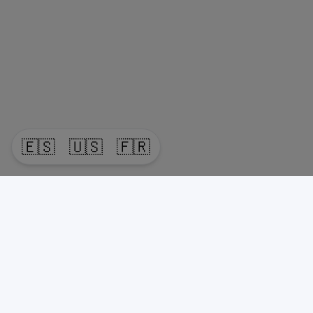
🇪🇸
🇺🇸
🇫🇷