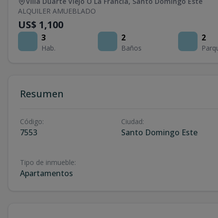
Villa Duarte Viejo O La Francia
,
Santo Domingo Este
ALQUILER AMUEBLADO
US$ 1,100
3
2
2
Hab.
Baños
Parq
Resumen
Código
:
Ciudad
:
7553
Santo Domingo Este
Tipo de inmueble
:
Apartamentos