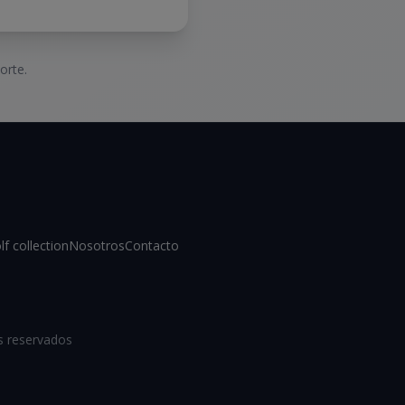
orte.
lf collection
Nosotros
Contacto
s reservados