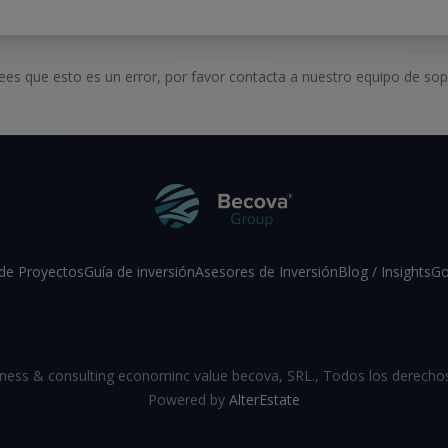
rees que esto es un error, por favor contacta a nuestro equipo de sop
de Proyectos
Guía de inversión
Asesores de Inversión
Blog / Insights
Go
Facebook
Instagram
LinkedIn
YouTube
ness & consulting econominc value becova, SRL.
,
Todos los derecho
Powered by
AlterEstate