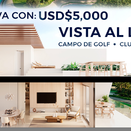
propiedad no existe o no 
disponible
 la propiedad que estás buscando no existe o no es
ento. Verifica la URL o navega a través de nuestras
disponibles.
Volver al inicio
¿Necesitas ayuda?
Becova Group