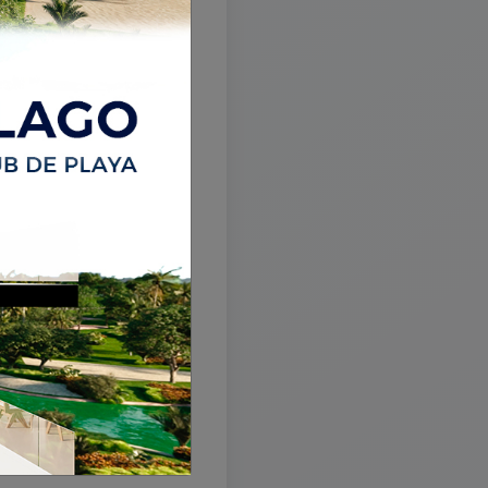
está
tá disponible
 propiedades