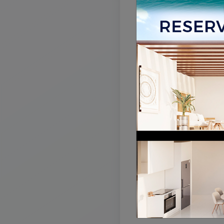
La 
Lo sentimos,
en este mom