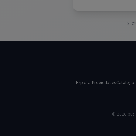
Si c
Explora Propiedades
Catálogo 
©
2026
busi