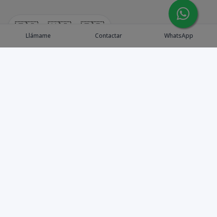
🇪🇸
🇺🇸
🇫🇷
Llámame
Contactar
WhatsApp
Explora Propiedades
Catálogo de Proyectos
Guía de inversión
Asesores de Inversión
Blog / Insights
Golf collection
Nosotros
Contacto