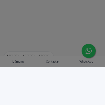
🇪🇸
🇺🇸
🇫🇷
Llámame
Contactar
WhatsApp