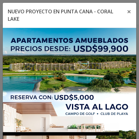
×
NUEVO PROYECTO EN PUNTA CANA - CORAL
Toggle navigation menu
Toggl
LAKE
1
/
18