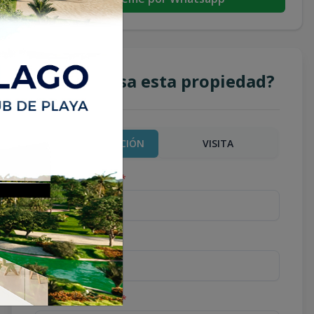
¿Te interesa esta propiedad?
MÁS INFORMACIÓN
VISITA
Nombre completo
*
Teléfono
*
Correo Electrónico
*