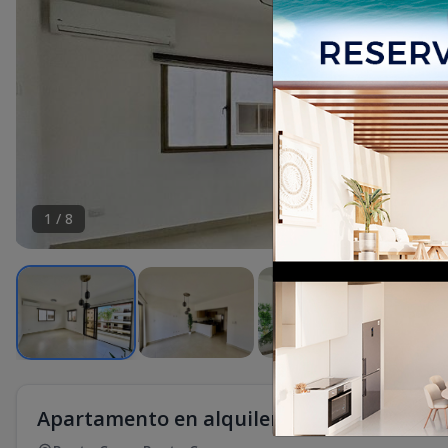
1
/
8
Apartamento en alquiler en Punta Cana d