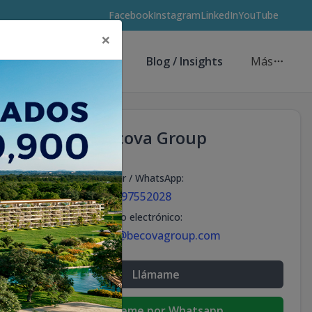
Facebook
Instagram
LinkedIn
YouTube
×
Asesores de Inversión
Blog / Insights
Más
Becova Group
Celular / WhatsApp
:
+18297552028
Correo electrónico
:
info@becovagroup.com
Llámame
Escribeme por Whatsapp