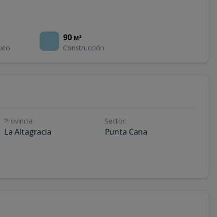
90
M²
ueo
Construcción
Provincia
:
Sector
:
La Altagracia
Punta Cana