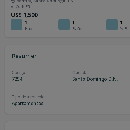
Piantini
,
Santo Domingo D.N.
ALQUILER
US$ 1,500
1
1
1
Hab.
Baños
½ Ba
Resumen
Código
:
Ciudad
:
7254
Santo Domingo D.N.
Tipo de inmueble
:
Apartamentos