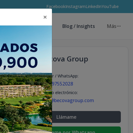
Facebook
Instagram
LinkedIn
YouTube
×
Asesores de Inversión
Blog / Insights
Más
Becova Group
Celular / WhatsApp
:
+18297552028
Correo electrónico
:
info@becovagroup.com
Llámame
Escribeme por Whatsapp