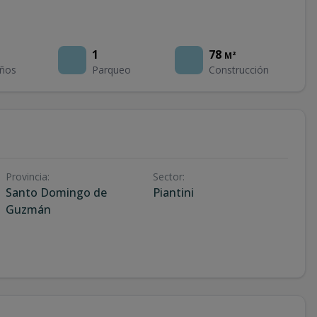
1
78
M²
ños
Parqueo
Construcción
Provincia
:
Sector
:
Santo Domingo de
Piantini
Guzmán