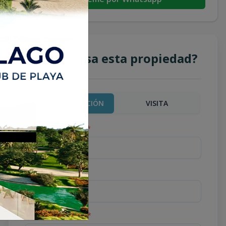
¿Te interesa esta propiedad?
MÁS INFORMACIÓN
VISITA
Nombre completo
*
Teléfono
*
Correo Electrónico
*