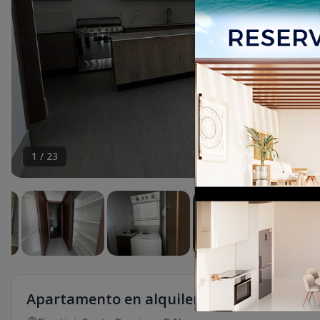
1
/
23
Apartamento en alquiler en piantini de u