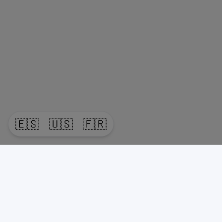
🇪🇸
🇺🇸
🇫🇷