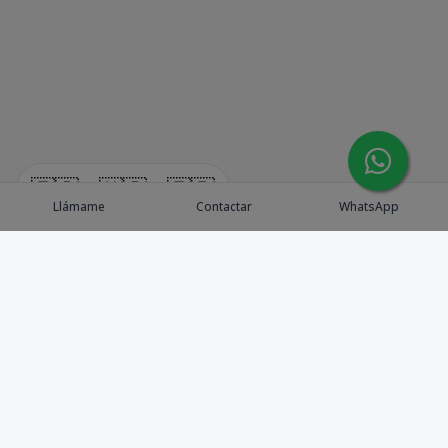
🇪🇸
🇺🇸
🇫🇷
Llámame
Contactar
WhatsApp