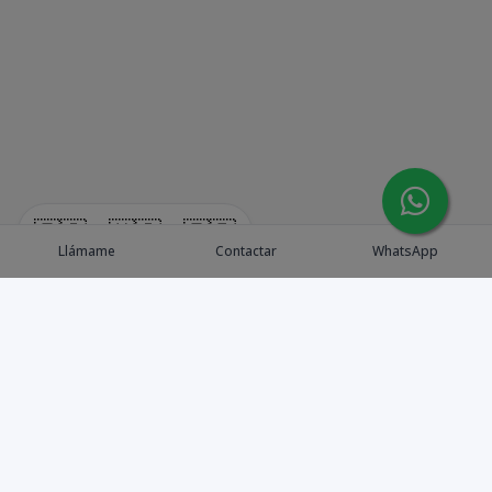
🇪🇸
🇺🇸
🇫🇷
Llámame
Contactar
WhatsApp