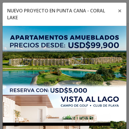
×
NUEVO PROYECTO EN PUNTA CANA - CORAL
Toggle navigation menu
Toggl
LAKE
404
La propiedad no existe
o no está disponible