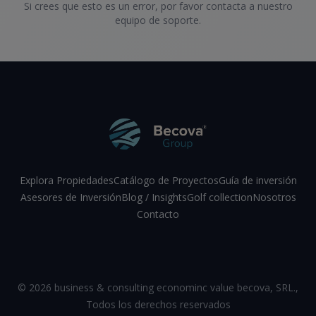
Si crees que esto es un error, por favor contacta a nuestro
equipo de soporte.
Explora Propiedades
Catálogo de Proyectos
Guía de inversión
Asesores de Inversión
Blog / Insights
Golf collection
Nosotros
Contacto
Facebook
Instagram
LinkedIn
YouTube
©
2026
business & consulting econominc value becova, SRL.
,
Todos los derechos reservados