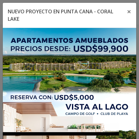
×
NUEVO PROYECTO EN PUNTA CANA - CORAL
Toggle navigation menu
Toggl
LAKE
1
/
15