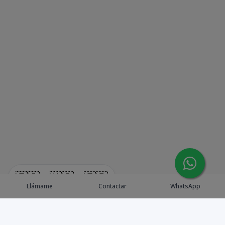
🇪🇸
🇺🇸
🇫🇷
Llámame
Contactar
WhatsApp