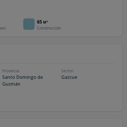
65
M²
ueo
Construcción
Provincia
:
Sector
:
Santo Domingo de
Gazcue
Guzmán