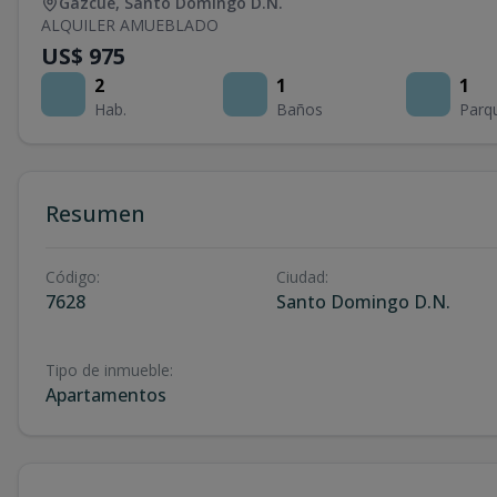
Gazcue
,
Santo Domingo D.N.
ALQUILER AMUEBLADO
US$ 975
2
1
1
Hab.
Baños
Parq
Resumen
Código
:
Ciudad
:
7628
Santo Domingo D.N.
Tipo de inmueble
:
Apartamentos