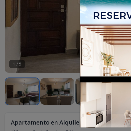
1
/
5
Apartamento en Alquiler en Gazcue