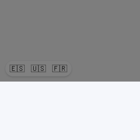
🇪🇸
🇺🇸
🇫🇷