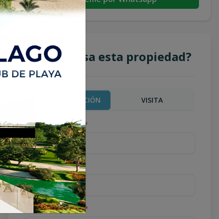
¿Te interesa esta propiedad?
MÁS INFORMACIÓN
VISITA
Nombre completo
*
Teléfono
*
Correo Electrónico
*