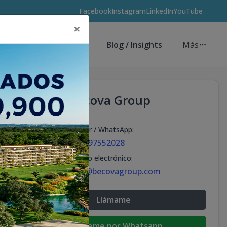
Facebook
Instagram
LinkedIn
YouTube
×
Asesores de Inversión
Blog / Insights
Más
Becova Group
Celular / WhatsApp
:
+18297552028
Correo electrónico
:
info@becovagroup.com
Llámame
Escribeme por Whatsapp