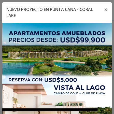
×
NUEVO PROYECTO EN PUNTA CANA - CORAL
Toggle navigation menu
Toggl
LAKE
404
La propiedad no existe
o no está disponible