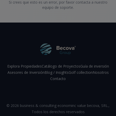
Si crees que esto es un error, por favor contacta a nuestro
equipo de soporte.
Explora Propiedades
Catálogo de Proyectos
Guía de inversión
Asesores de Inversión
Blog / Insights
Golf collection
Nosotros
Contacto
Facebook
Instagram
LinkedIn
YouTube
©
2026
business & consulting econominc value becova, SRL.
,
Todos los derechos reservados