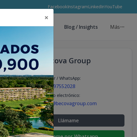
Facebook
Instagram
LinkedIn
YouTube
×
Asesores de Inversión
Blog / Insights
Más
Becova Group
Celular / WhatsApp
:
+18297552028
Correo electrónico
:
info@becovagroup.com
Llámame
Escribeme por Whatsapp