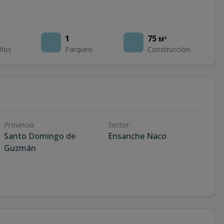
1
75
M²
ños
Parqueo
Construcción
Provincia
:
Sector
:
Santo Domingo de
Ensanche Naco
Guzmán