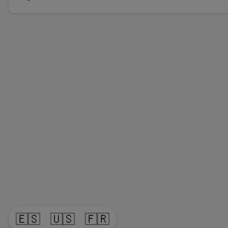
🇪🇸
🇺🇸
🇫🇷