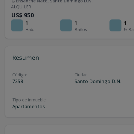
Ensanche Naco
,
Santo Domingo D.N.
ALQUILER
US$ 950
1
1
1
Hab.
Baños
½ Ba
Resumen
Código
:
Ciudad
:
7258
Santo Domingo D.N.
Tipo de inmueble
:
Apartamentos