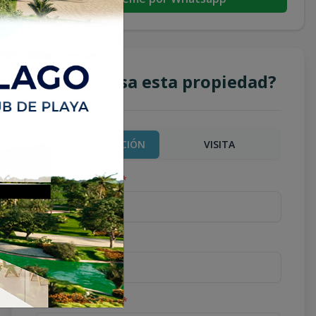
¿Te interesa esta propiedad?
MÁS INFORMACIÓN
VISITA
Nombre completo
*
Teléfono
*
Correo Electrónico
*