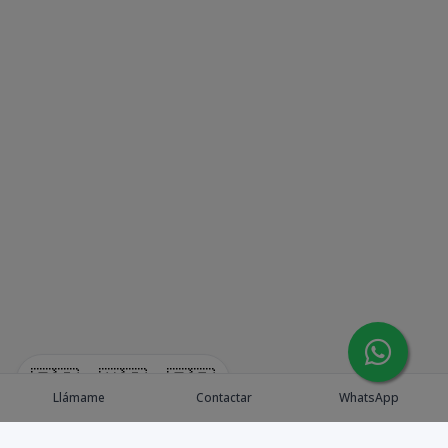
🇪🇸
🇺🇸
🇫🇷
Llámame
Contactar
WhatsApp