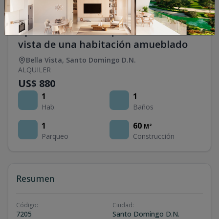
Apartamento en alquiler en bella
vista de una habitación amueblado
Bella Vista
,
Santo Domingo D.N.
ALQUILER
US$ 880
1
1
Hab.
Baños
1
60
M²
Parqueo
Construcción
Resumen
Código
:
Ciudad
:
7205
Santo Domingo D.N.