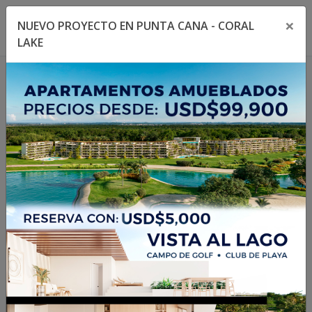
×
NUEVO PROYECTO EN PUNTA CANA - CORAL
Toggle navigation menu
Toggl
LAKE
1
/
21