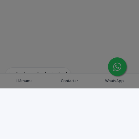
🇪🇸
🇺🇸
🇫🇷
Llámame
Contactar
WhatsApp