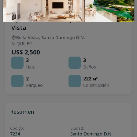
Apartamento en alquiler en Bella
Vista
Bella Vista
,
Santo Domingo D.N.
ALQUILER
US$ 2,500
3
3
Hab.
Baños
2
222
M²
Parqueo
Construcción
Resumen
Código
:
Ciudad
:
7234
Santo Domingo D.N.