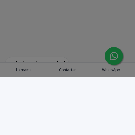
🇪🇸
🇺🇸
🇫🇷
Llámame
Contactar
WhatsApp