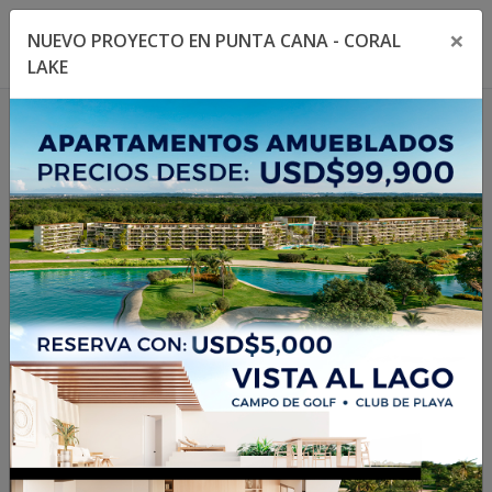
×
NUEVO PROYECTO EN PUNTA CANA - CORAL
Toggle navigation menu
Toggl
LAKE
1
/
14