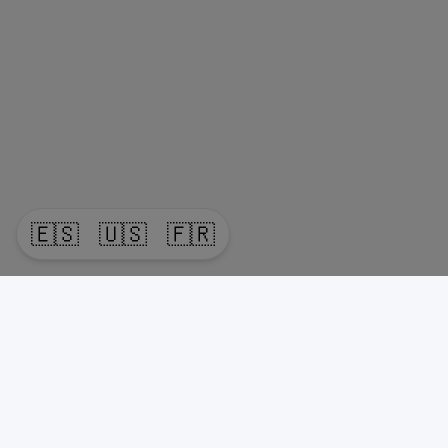
🇪🇸
🇺🇸
🇫🇷