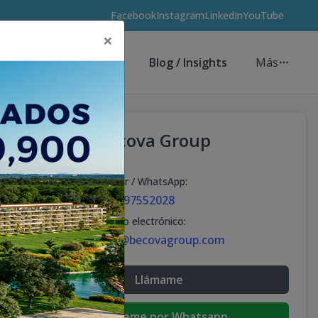
Facebook
Instagram
LinkedIn
YouTube
×
Asesores de Inversión
Blog / Insights
Más
Becova Group
Celular / WhatsApp
:
+18297552028
Correo electrónico
:
info@becovagroup.com
Llámame
Escribeme por Whatsapp