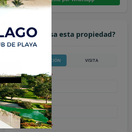
¿Te interesa esta propiedad?
MÁS INFORMACIÓN
VISITA
Nombre completo
*
Teléfono
*
Correo Electrónico
*