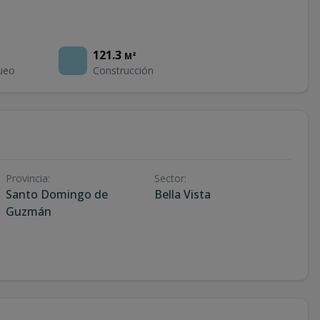
121.3
M²
ueo
Construcción
Provincia
:
Sector
:
Santo Domingo de
Bella Vista
Guzmán