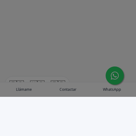
🇪🇸
🇺🇸
🇫🇷
Llámame
Contactar
WhatsApp