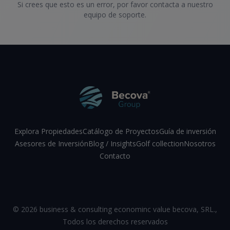
Si crees que esto es un error, por favor contacta a nuestro
equipo de soporte.
Explora Propiedades
Catálogo de Proyectos
Guía de inversión
Asesores de Inversión
Blog / Insights
Golf collection
Nosotros
Contacto
Facebook
Instagram
LinkedIn
YouTube
©
2026
business & consulting econominc value becova, SRL.
,
Todos los derechos reservados