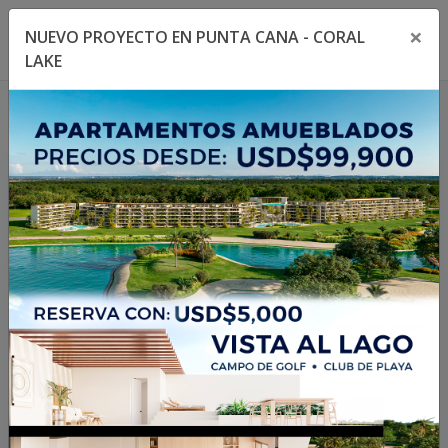
×
NUEVO PROYECTO EN PUNTA CANA - CORAL
Toggle navigation menu
Toggl
LAKE
404
La propiedad no existe
o no está disponible