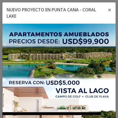
×
NUEVO PROYECTO EN PUNTA CANA - CORAL
Toggle navigation menu
Toggl
LAKE
1
/
18