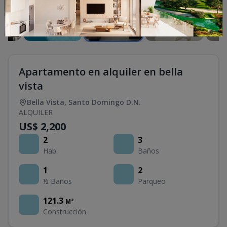
Apartamento en alquiler en bella
vista
Bella Vista
,
Santo Domingo D.N.
ALQUILER
US$ 2,200
2
3
Hab.
Baños
1
2
½ Baños
Parqueo
121.3
M²
Construcción