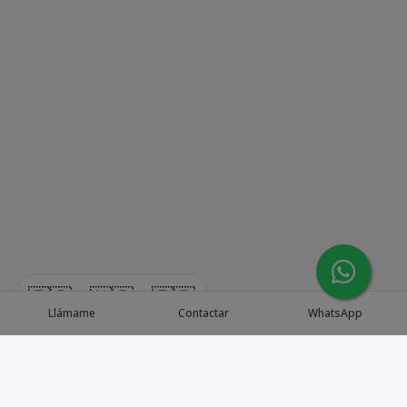
🇪🇸
🇺🇸
🇫🇷
Llámame
Contactar
WhatsApp