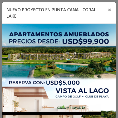
×
NUEVO PROYECTO EN PUNTA CANA - CORAL
Toggle navigation menu
Toggl
LAKE
1
/
17