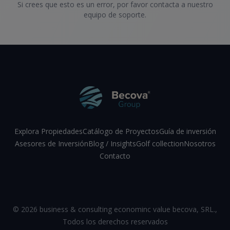
Si crees que esto es un error, por favor contacta a nuestro
equipo de soporte.
Explora Propiedades
Catálogo de Proyectos
Guía de inversión
Asesores de Inversión
Blog / Insights
Golf collection
Nosotros
Contacto
Facebook
Instagram
LinkedIn
YouTube
©
2026
business & consulting econominc value becova, SRL.
,
Todos los derechos reservados