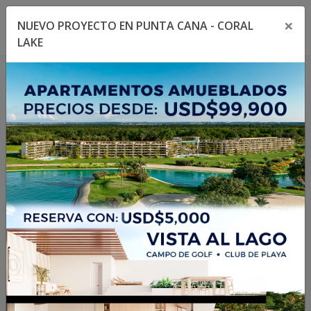
×
NUEVO PROYECTO EN PUNTA CANA - CORAL
Toggle navigation menu
Toggl
LAKE
404
La propiedad no existe
o no está disponible