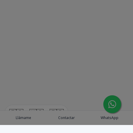
🇪🇸
🇺🇸
🇫🇷
Llámame
Contactar
WhatsApp