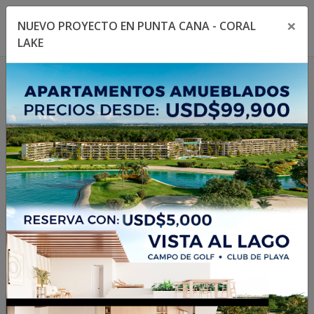
×
NUEVO PROYECTO EN PUNTA CANA - CORAL
Toggle navigation menu
Toggl
LAKE
1
/
7