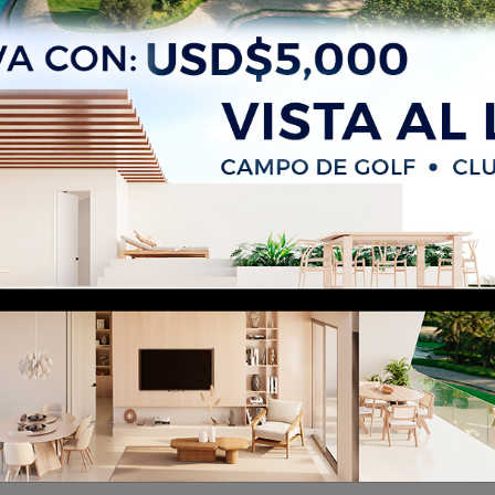
propiedad no existe o no 
disponible
 la propiedad que estás buscando no existe o no es
ento. Verifica la URL o navega a través de nuestras
disponibles.
Volver al inicio
¿Necesitas ayuda?
Becova Group