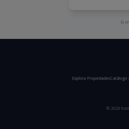
Si c
Explora Propiedades
Catálogo 
©
2026
busi