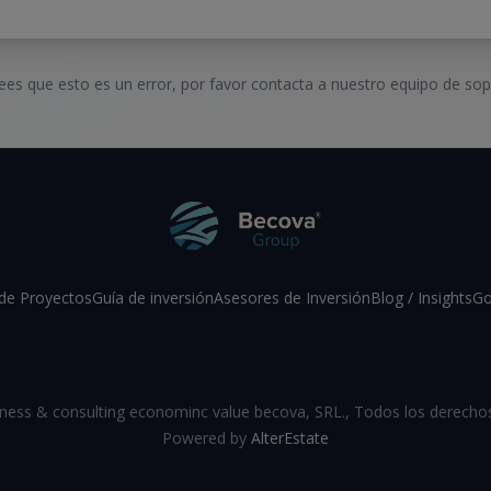
rees que esto es un error, por favor contacta a nuestro equipo de sop
de Proyectos
Guía de inversión
Asesores de Inversión
Blog / Insights
Go
Facebook
Instagram
LinkedIn
YouTube
ness & consulting econominc value becova, SRL.
,
Todos los derecho
Powered by
AlterEstate