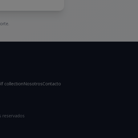
orte.
lf collection
Nosotros
Contacto
s reservados