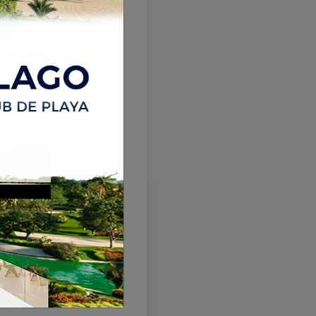
está
tá disponible
 propiedades