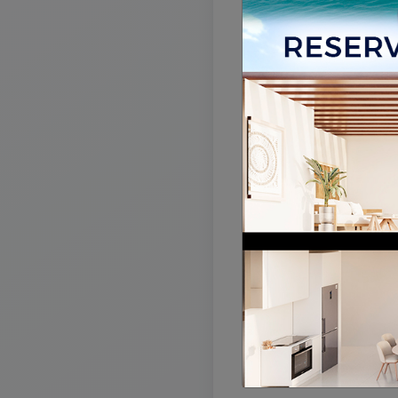
La 
Lo sentimos,
en este mom