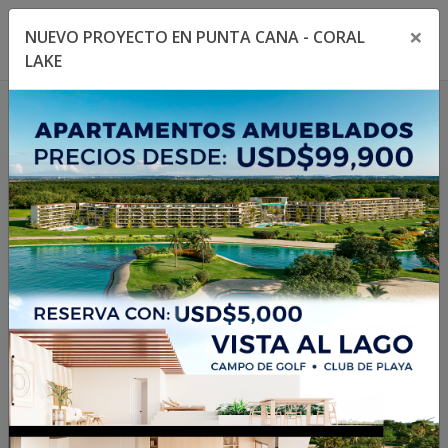
×
NUEVO PROYECTO EN PUNTA CANA - CORAL
Toggle navigation menu
Toggl
LAKE
404
La propiedad no existe
o no está disponible