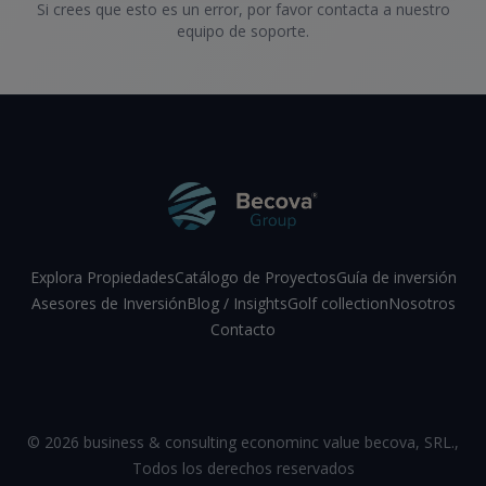
Si crees que esto es un error, por favor contacta a nuestro
equipo de soporte.
Explora Propiedades
Catálogo de Proyectos
Guía de inversión
Asesores de Inversión
Blog / Insights
Golf collection
Nosotros
Contacto
Facebook
Instagram
LinkedIn
YouTube
©
2026
business & consulting econominc value becova, SRL.
,
Todos los derechos reservados