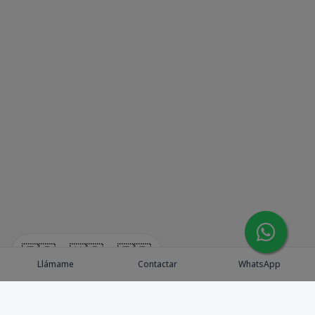
🇪🇸
🇺🇸
🇫🇷
Llámame
Contactar
WhatsApp