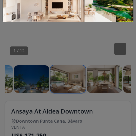
1
/
12
Ansaya At Aldea Downtown
Downtown Punta Cana
,
Bávaro
VENTA
US$ 171,250