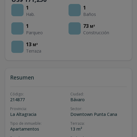
1
1
Hab.
Baños
1
73
M²
Parqueo
Construcción
13
M²
Terraza
Resumen
Código
:
Ciudad
:
214877
Bávaro
Provincia
:
Sector
:
La Altagracia
Downtown Punta Cana
Tipo de inmueble
:
Terraza
:
Apartamentos
13 m²